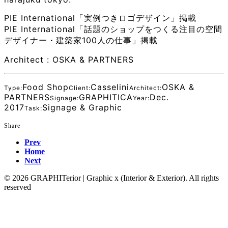
PIE International「実例つきロゴデザイン」掲載
PIE International「話題のショップをつくる注目の空間
デザイナー・建築家100人の仕事」掲載
Architect : OSKA & PARTNERS
Food Shop
Casselini
OSKA &
Type:
Client:
Architect:
PARTNERS
GRAPHITICA
Dec.
Signage:
Year:
2017
Signage & Graphic
Task:
Share
Prev
Home
Next
© 2026 GRAPHITerior | Graphic x (Interior & Exterior). All rights
reserved