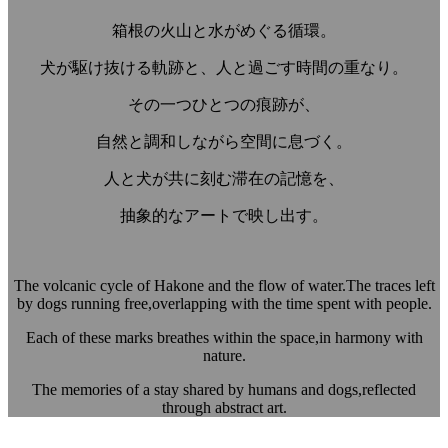
箱根の火山と水がめぐる循環。
犬が駆け抜ける軌跡と、人と過ごす時間の重なり。
その一つひとつの痕跡が、
自然と調和しながら空間に息づく。
人と犬が共に刻む滞在の記憶を、
抽象的なアートで映し出す。
The volcanic cycle of Hakone and the flow of water.
The traces left
by dogs running free,
overlapping with the time spent with people.
Each of these marks breathes within the space,
in harmony with
nature.
The memories of a stay shared by humans and dogs,
reflected
through abstract art.