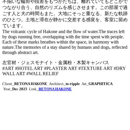
不揃いな輪郭や段差をもつかたちは、離れていてもどこかで
つながり合う、自然のリズムを感じさせます。
この部屋で過
ごす人と犬の時間もまた、大地にそっと重なる、新たな軌跡
のひとつ。
土地と滞在が静かに交差する感覚を、客室に留め
ています。
The volcanic cycle of Hakone and the flow of water.
The traces left
by dogs running free, overlapping with the time spent with people.
Each of these marks breathes within the space, in harmony with
nature.
The memories of a stay shared by humans and dogs, reflected
through abstract art.
左官材・ジェスモナイト・金属粉・木製キャンバス
#ART #HOTEL ART #PLASTER ART #TEXTURE ART #DRY
WALL ART #WALL RELIEF
Client_
RETONA HAKONE
Architect_
to-ripple
Art_
GRAPHITICA
Year_
Dec 2025
Link_
RETONA HAKONE