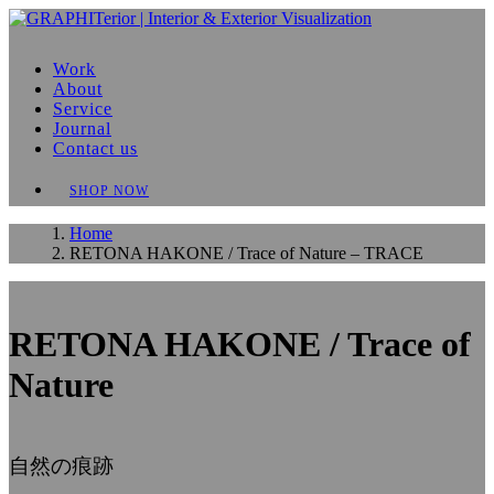
Work
About
Service
Journal
Contact us
SHOP NOW
Home
RETONA HAKONE / Trace of Nature – TRACE
RETONA HAKONE / Trace of
Nature
自然の痕跡